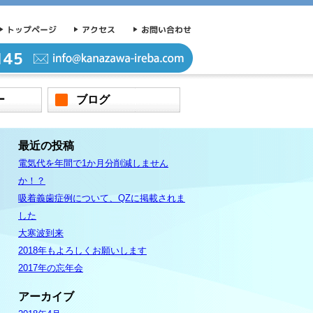
ー
ブログ
最近の投稿
電気代を年間で1か月分削減しません
か！？
吸着義歯症例について、QZに掲載されま
した
大寒波到来
2018年もよろしくお願いします
2017年の忘年会
アーカイブ